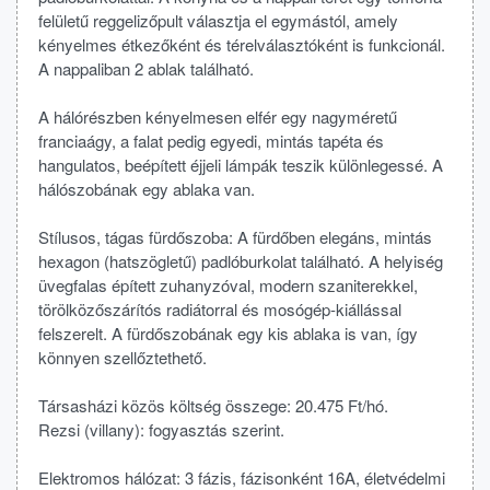
felületű reggelizőpult választja el egymástól, amely
kényelmes étkezőként és térelválasztóként is funkcionál.
A nappaliban 2 ablak található.
A hálórészben kényelmesen elfér egy nagyméretű
franciaágy, a falat pedig egyedi, mintás tapéta és
hangulatos, beépített éjjeli lámpák teszik különlegessé. A
hálószobának egy ablaka van.
Stílusos, tágas fürdőszoba: A fürdőben elegáns, mintás
hexagon (hatszögletű) padlóburkolat található. A helyiség
üvegfalas épített zuhanyzóval, modern szaniterekkel,
törölközőszárítós radiátorral és mosógép-kiállással
felszerelt. A fürdőszobának egy kis ablaka is van, így
könnyen szellőztethető.
Társasházi közös költség összege: 20.475 Ft/hó.
Rezsi (villany): fogyasztás szerint.
Elektromos hálózat: 3 fázis, fázisonként 16A, életvédelmi