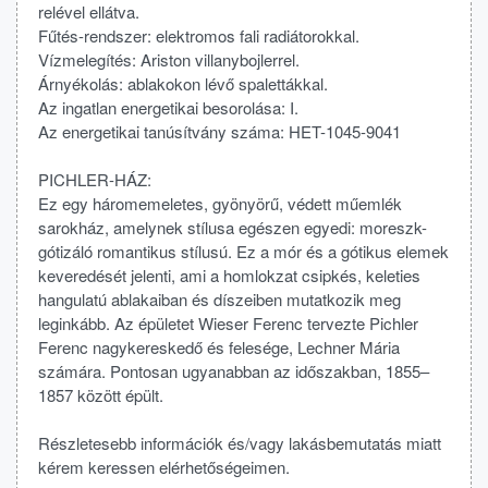
relével ellátva.
Fűtés-rendszer: elektromos fali radiátorokkal.
Vízmelegítés: Ariston villanybojlerrel.
Árnyékolás: ablakokon lévő spalettákkal.
Az ingatlan energetikai besorolása: I.
Az energetikai tanúsítvány száma: HET-1045-9041
PICHLER-HÁZ:
Ez egy háromemeletes, gyönyörű, védett műemlék
sarokház, amelynek stílusa egészen egyedi: moreszk-
gótizáló romantikus stílusú. Ez a mór és a gótikus elemek
keveredését jelenti, ami a homlokzat csipkés, keleties
hangulatú ablakaiban és díszeiben mutatkozik meg
leginkább. Az épületet Wieser Ferenc tervezte Pichler
Ferenc nagykereskedő és felesége, Lechner Mária
számára. Pontosan ugyanabban az időszakban, 1855–
1857 között épült.
Részletesebb információk és/vagy lakásbemutatás miatt
kérem keressen elérhetőségeimen.