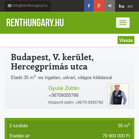
info@renthungary.hu
hu
en
Toggle
navigati
Vissza
Budapest, V. kerület,
Hercegprímás utca
2
Eladó 35 m
-es ingatlan, udvari, világos kilátással
Gyulai Zoltán
+36709355766
Központi szám: +36/70-9355762
2
2 szobás
35 m
Eladási ár:
79 900 000 Ft