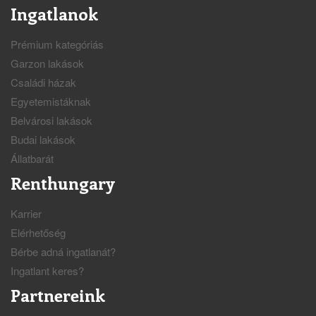
Ingatlanok
Prémium kategóriás
Garzon lakások
Családi házak
Egyetemistáknak
Belvárosi lakások
Budai lakások
Állatbarát
Renthungary
Karrier
Elérhetőség
Bérbe adná ingatlanát?
Ingatlant keres?
Partnereink