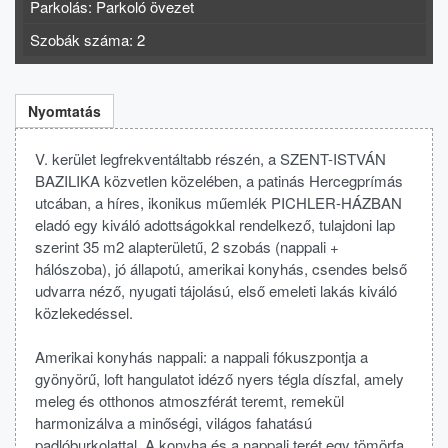
Parkolás: Parkoló övezet
Szobák száma: 2
Nyomtatás
V. kerület legfrekventáltabb részén, a SZENT-ISTVÁN
BAZILIKA közvetlen közelében, a patinás Hercegprímás
utcában, a híres, ikonikus műemlék PICHLER-HÁZBAN
eladó egy kiváló adottságokkal rendelkező, tulajdoni lap
szerint 35 m2 alapterületű, 2 szobás (nappali +
hálószoba), jó állapotú, amerikai konyhás, csendes belső
udvarra néző, nyugati tájolású, első emeleti lakás kiváló
közlekedéssel.
Amerikai konyhás nappali: a nappali fókuszpontja a
gyönyörű, loft hangulatot idéző nyers tégla díszfal, amely
meleg és otthonos atmoszférát teremt, remekül
harmonizálva a minőségi, világos fahatású
padlóburkolattal. A konyha és a nappali terét egy tömörfa