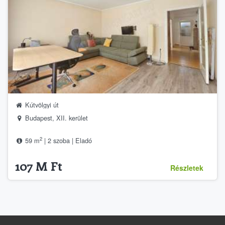
Kútvölgyi út
Budapest, XII. kerület
2
59 m
| 2 szoba | Eladó
107 M Ft
Részletek