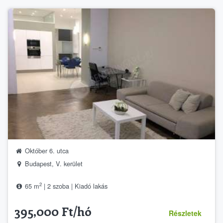
Október 6. utca
Budapest, V. kerület
2
65 m
| 2 szoba | Kiadó lakás
395,000 Ft/hó
Részletek