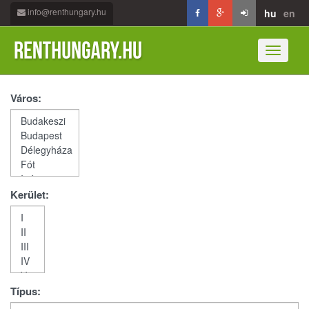
info@renthungary.hu
hu
en
Toggle
navigati
Város:
Kerület:
Típus: