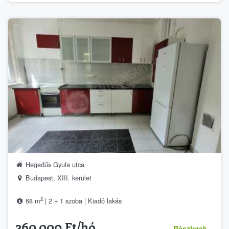
Hegedűs Gyula utca
Budapest, XIII. kerület
2
68 m
| 2 + 1 szoba | Kiadó lakás
260,000 Ft/hó
Részletek