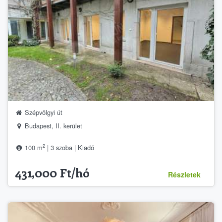
Szépvölgyi út
Budapest, II. kerület
2
100 m
| 3 szoba | Kiadó
431,000 Ft/hó
Részletek