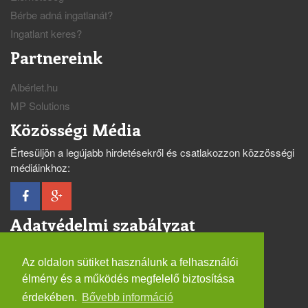
Bérbe adná ingatlanát?
Ingatlant keres?
Partnereink
Albérlet.hu
MP Solutions
Közösségi Média
Értesüljön a legújabb hirdetésekről és csatlakozzon közzösségi
médiáinkhoz:
Adatvédelmi szabályzat
Renthungary Alfa
Az oldalon sütiket használunk a felhasználói
Renthungary Beta
élmény és a működés megfelelő biztosítása
Renthungary Gamma
érdekében.
Bővebb információ