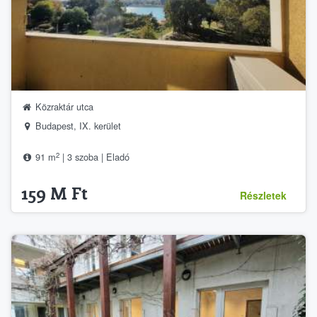
Közraktár utca
Budapest, IX. kerület
2
91 m
| 3 szoba | Eladó
159 M Ft
Részletek