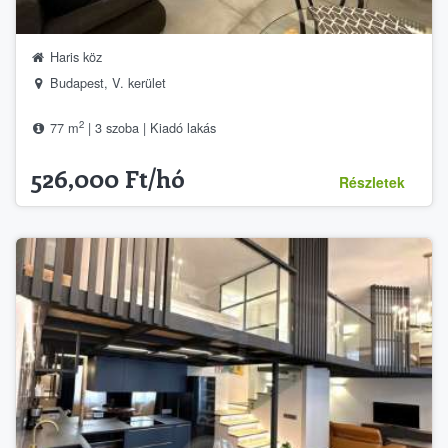
Haris köz
Budapest, V. kerület
2
77 m
| 3 szoba | Kiadó lakás
526,000 Ft/hó
Részletek