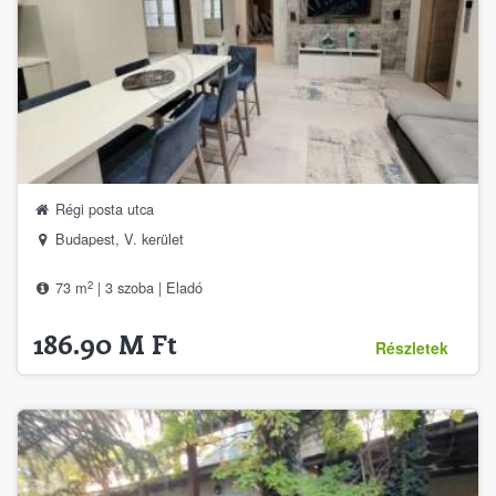
Régi posta utca
Budapest, V. kerület
2
73 m
| 3 szoba | Eladó
186.90 M Ft
Részletek