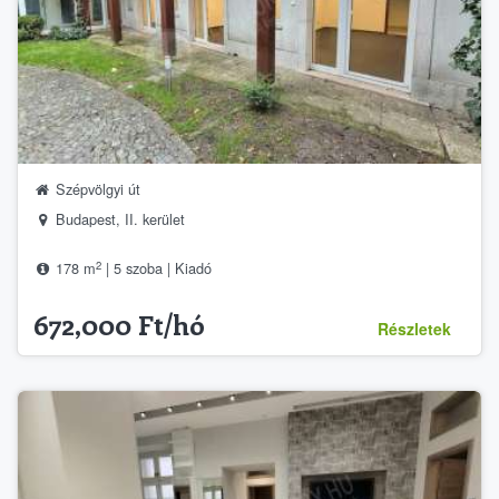
Szépvölgyi út
Budapest, II. kerület
2
178 m
| 5 szoba | Kiadó
672,000 Ft/hó
Részletek