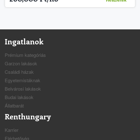
Ingatlanok
Prémium kategóriás
Garzon lakások
Családi házak
Egyetemistáknak
Belvárosi lakások
Budai lakások
Állatbarát
Renthungary
Karrier
Elérhetőség