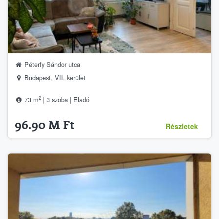
Péterfy Sándor utca
Budapest, VII. kerület
2
73 m
| 3 szoba | Eladó
96.90 M Ft
Részletek