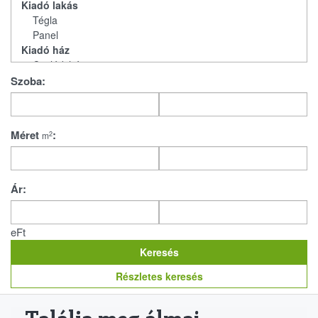
Szoba:
Méret
:
2
m
Ár:
eFt
Részletes keresés