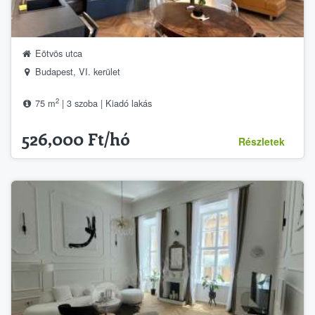
Eötvös utca
Budapest, VI. kerület
2
75 m
| 3 szoba | Kiadó lakás
526,000 Ft/hó
Részletek