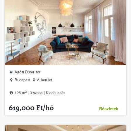
Ajtósi Dürer sor
Budapest, XIV. kerület
2
125 m
| 3 szoba | Kiadó lakás
619,000 Ft/hó
Részletek