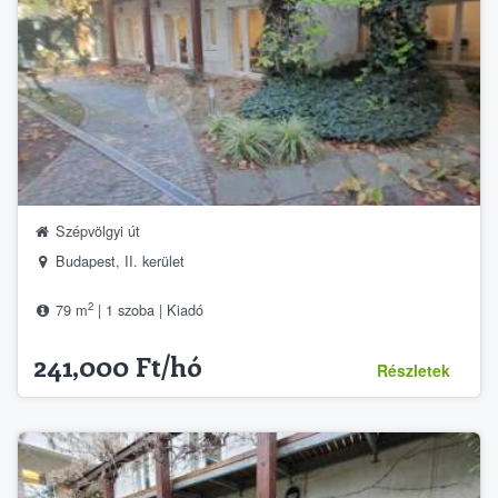
Szépvölgyi út
Budapest, II. kerület
2
79 m
| 1 szoba | Kiadó
241,000 Ft/hó
Részletek